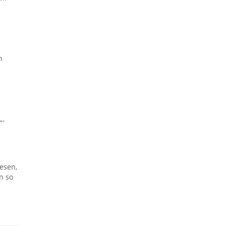
n
„,
esen,
n so