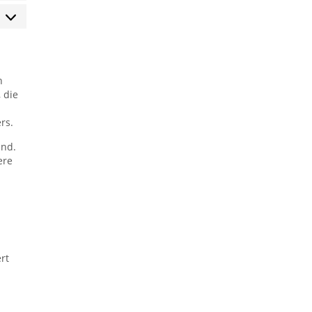
arketing
h
 die
rs.
ind.
ere
rt