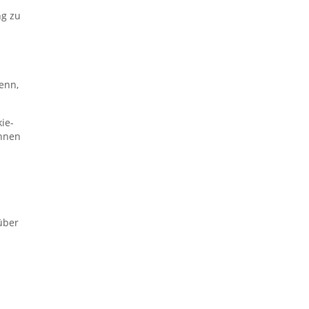
ng zu
enn,
ie-
Ihnen
über