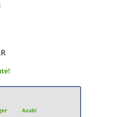
G
AR
te!
ger
Azubi