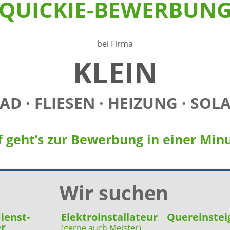
QUICKIE-BEWERBUN
bei Firma
KLEIN
AD · FLIESEN · HEIZUNG · SOL
f geht’s zur Bewerbung in einer Minu
Wir suchen
ienst-
Elektroinstallateur
Quereinstei
r
(gerne auch Meister)