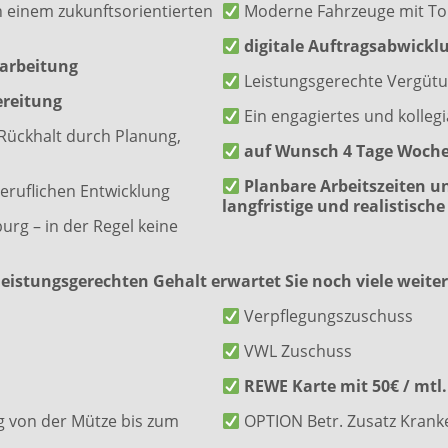
n einem zukunftsorientierten
Moderne Fahrzeuge mit To
digitale Auftragsabwickl
narbeitung
Leistungsgerechte Vergütun
ereitung
Ein engagiertes und kolleg
Rückhalt durch Planung,
auf Wunsch 4 Tage Woch
Planbare Arbeitszeiten 
eruflichen Entwicklung
langfristige und realistisch
rg – in der Regel keine
eistungsgerechten Gehalt erwartet Sie noch viele weiter
Verpflegungszuschuss
VWL Zuschuss
REWE Karte mit 50€ / mtl
g von der Mütze bis zum
OPTION Betr. Zusatz Krank