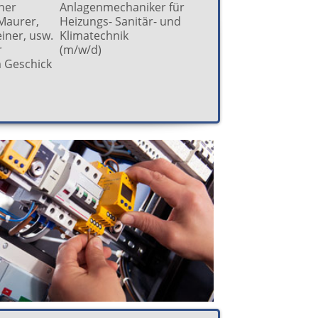
her
Anlagenmechaniker für
 Maurer,
Heizungs- Sanitär- und
iner, usw.
Klimatechnik
r
(m/w/d)
 Geschick