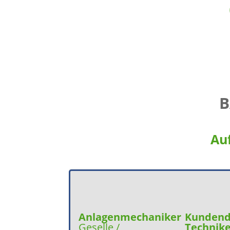
B
Au
Anlagenmechaniker
Kundend
Geselle /
Technike