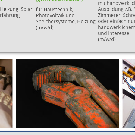
mit handwerklic
 Heizung, Solar
Ausbildung z.B.
für Haustechnik,
erfahrung
Zimmerer, Schre
Photovoltaik und
oder einfach nu
Speichersysteme, Heizung
handwerklichem
(m/w/d)
und Interesse.
(m/w/d)