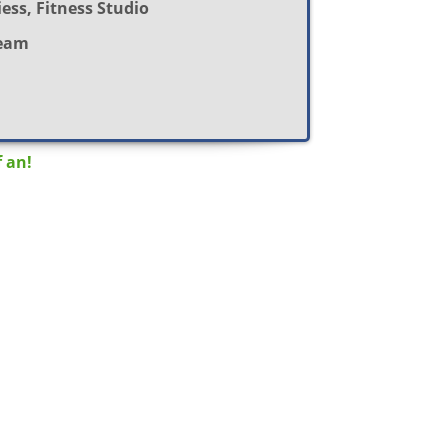
iess, Fitness Studio
Team
f an!